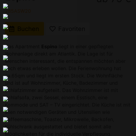
285ASW20
Buchen
Favoriten
Das Apartment
Espino
liegt in einer gepflegten
Wohnanlage direkt am Atlantik. Die Lage ist für
Menschen interessant, die entspannen möchten aber
auch etwas erleben wollen. Die Ferienwohnung hat
ca.65qm und liegt im ersten Stock. Die Wohnfläche
und ist auf Wohnzimmer, Küche, Badezimmer und
Schlafzimmer aufgeteilt. Das Wohnzimmer ist mit
Schlafsofa, zwei Sessel, einem Esstisch, eine
Kommode und SAT – TV eingerichtet. Die Küche ist mit
allen notwendigen Geräten und Utensilien wie
Kaffeemaschine, Toaster, Mikrowelle, Backofen,
Kühlschrank ausgestattet und bietet somit alle
Möglichkeiten für die individuelle Verpflegung.