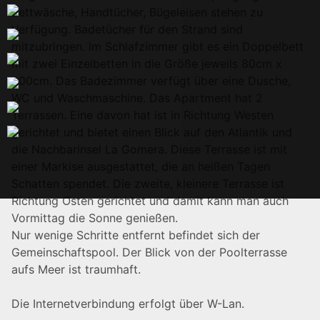
Bettwäsche, Handtücher, Bügeleisen stehen zu
Verfügung. Badetücher für den Strand sind
mitzubringen. Im Schlafzimmer gibt es ein Doppelbett
mit zwei Einzelbetten in die Größe jeweils 80cm x
200cm. Das Badezimmer verfügt über eine Dusche,
WC und Waschmaschine. Das Apartment hat 2
Terrassen. Eine davon hat ist in Richtung Westen
gerichtet und bietet einen Blick auf den Atlantik und
die Nachbarinsel La Gomera. Diese Terrasse ist mit
einer Markise ausgestattet, die an heißen Tagen
Schatten spendet. Die zweite, kleinere Terrasse ist
Richtung Osten gerichtet und damit kann man auch
Vormittag die Sonne genießen.
Nur wenige Schritte entfernt befindet sich der
Gemeinschaftspool. Der Blick von der Poolterrasse
aufs Meer ist traumhaft.
Die Internetverbindung erfolgt über W-Lan.