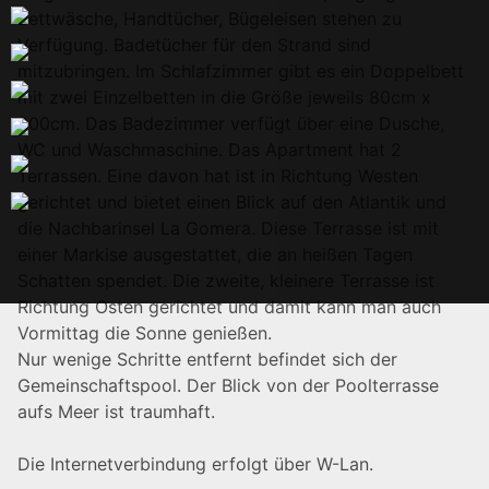
Bettwäsche, Handtücher, Bügeleisen stehen zu
Verfügung. Badetücher für den Strand sind
mitzubringen. Im Schlafzimmer gibt es ein Doppelbett
mit zwei Einzelbetten in die Größe jeweils 80cm x
200cm. Das Badezimmer verfügt über eine Dusche,
WC und Waschmaschine. Das Apartment hat 2
Terrassen. Eine davon hat ist in Richtung Westen
gerichtet und bietet einen Blick auf den Atlantik und
die Nachbarinsel La Gomera. Diese Terrasse ist mit
einer Markise ausgestattet, die an heißen Tagen
Schatten spendet. Die zweite, kleinere Terrasse ist
Richtung Osten gerichtet und damit kann man auch
Vormittag die Sonne genießen.
Nur wenige Schritte entfernt befindet sich der
Gemeinschaftspool. Der Blick von der Poolterrasse
aufs Meer ist traumhaft.
Die Internetverbindung erfolgt über W-Lan.