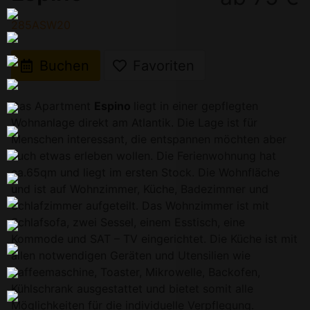
285ASW20
Buchen
Favoriten
Das Apartment
Espino
liegt in einer gepflegten
Wohnanlage direkt am Atlantik. Die Lage ist für
Menschen interessant, die entspannen möchten aber
auch etwas erleben wollen. Die Ferienwohnung hat
ca.65qm und liegt im ersten Stock. Die Wohnfläche
und ist auf Wohnzimmer, Küche, Badezimmer und
Schlafzimmer aufgeteilt. Das Wohnzimmer ist mit
Schlafsofa, zwei Sessel, einem Esstisch, eine
Kommode und SAT – TV eingerichtet. Die Küche ist mit
allen notwendigen Geräten und Utensilien wie
Kaffeemaschine, Toaster, Mikrowelle, Backofen,
Kühlschrank ausgestattet und bietet somit alle
Möglichkeiten für die individuelle Verpflegung.