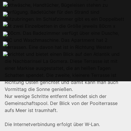
Bettwäsche, Handtücher, Bügeleisen stehen zu
Verfügung. Badetücher für den Strand sind
mitzubringen. Im Schlafzimmer gibt es ein Doppelbett
mit zwei Einzelbetten in die Größe jeweils 80cm x
200cm. Das Badezimmer verfügt über eine Dusche,
WC und Waschmaschine. Das Apartment hat 2
Terrassen. Eine davon hat ist in Richtung Westen
gerichtet und bietet einen Blick auf den Atlantik und
die Nachbarinsel La Gomera. Diese Terrasse ist mit
einer Markise ausgestattet, die an heißen Tagen
Schatten spendet. Die zweite, kleinere Terrasse ist
Richtung Osten gerichtet und damit kann man auch
Vormittag die Sonne genießen.
Nur wenige Schritte entfernt befindet sich der
Gemeinschaftspool. Der Blick von der Poolterrasse
aufs Meer ist traumhaft.
Die Internetverbindung erfolgt über W-Lan.