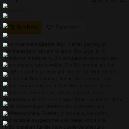
285ASW20
Buchen
Favoriten
Das Apartment
Espino
liegt in einer gepflegten
Wohnanlage direkt am Atlantik. Die Lage ist für
Menschen interessant, die entspannen möchten aber
auch etwas erleben wollen. Die Ferienwohnung hat
ca.65qm und liegt im ersten Stock. Die Wohnfläche
und ist auf Wohnzimmer, Küche, Badezimmer und
Schlafzimmer aufgeteilt. Das Wohnzimmer ist mit
Schlafsofa, zwei Sessel, einem Esstisch, eine
Kommode und SAT – TV eingerichtet. Die Küche ist mit
allen notwendigen Geräten und Utensilien wie
Kaffeemaschine, Toaster, Mikrowelle, Backofen,
Kühlschrank ausgestattet und bietet somit alle
Möglichkeiten für die individuelle Verpflegung.