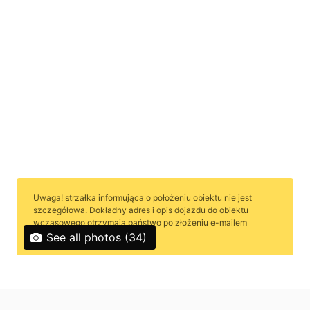
Uwaga! strzałka informująca o położeniu obiektu nie jest
szczegółowa. Dokładny adres i opis dojazdu do obiektu
wczasowego otrzymają państwo po złożeniu e-mailem
rezerwacji urlopu. Dziękujemy!
See all photos (34)