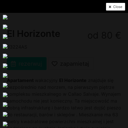
Close
El Horizonte
od 80 €
03224AS
rezerwuj
zapamietaj
Apartament
wakacyjny
El Horizonte
znajduje się
bezpośrednio nad morzem, na pierwszym piętrze
kompleksu mieszkalnego w Callao Salvaje. Wynajem
samochodu nie jest konieczny. Ta miejscowość ma
dobrą infrastrukturę i bardzo łatwo jest dojść pieszo
do restauracji, barów i sklepów . Mieszkanie ma 63
metry kwadratowe powierzchni mieszkalnej i jest