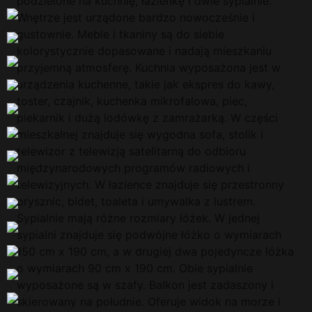
podzielone na kuchnię, łazienkę i dwie sypialnie.
Wnętrze jest urządone bardzo nowocześnie i
gustownie. Meble i tkaniny są do siebie
kolorystycznie dopasowane i nadają mieszkaniu
przyjemną atmosferę. Kuchnia wyposażona jest w
urządzenia kuchenne, takie jak ekspres do kawy,
toster, czajnik, kuchenka mikrofalowa, piec,
piekarnik i dużą lodówkę z zamrażarką. W części
mieszkalnej znajduje się wygodna sofa, stolik i
telewizor z telewizją satelitarną do odbioru
międzynarodowych programów radiowych i
telewizyjnych. W łazience znajduje się przestronny
prysznic, bidet, toaleta i umywalka z lustrem.
Sypialnie mają różne rozmiary łóżek. W jednej
sypialni znajduje się podwójne łóżko o wymiarach
150 cm x 190 cm, a w drugiej dwa pojedyncze łóżka
o wymiarach 90 cm x 190 cm. Obie sypialnie
wyposażone są w szafy. Balkon jest zadaszony i
skierowany na południe. Oferuje widok na morze i