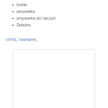
toster
umywalka
zmywarka do naczyń
Żelazko
cofnij_
nastepne_