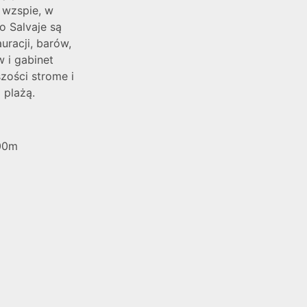
a wzspie, w
o Salvaje są
uracji, barów,
 i gabinet
szości strome i
 plażą.
100m