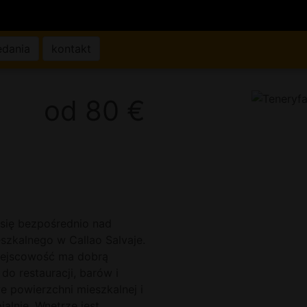
edania
kontakt
od 80 €
 się bezpośrednio nad
zkalnego w Callao Salvaje.
iejscowość ma dobrą
 do restauracji, barów i
 powierzchni mieszkalnej i
ialnie. Wnętrze jest