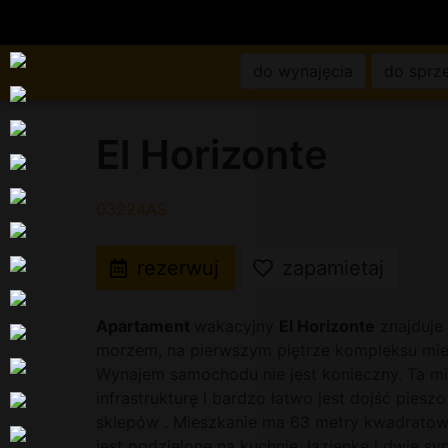
do wynajęcia
do sprz
El Horizonte
03224AS
rezerwuj
zapamietaj
Apartament
wakacyjny
El Horizonte
znajduje
morzem, na pierwszym piętrze kompleksu mies
Wynajem samochodu nie jest konieczny. Ta m
infrastrukturę i bardzo łatwo jest dojść pieszo
sklepów . Mieszkanie ma 63 metry kwadratowe
jest podzielone na kuchnię, łazienkę i dwie syp