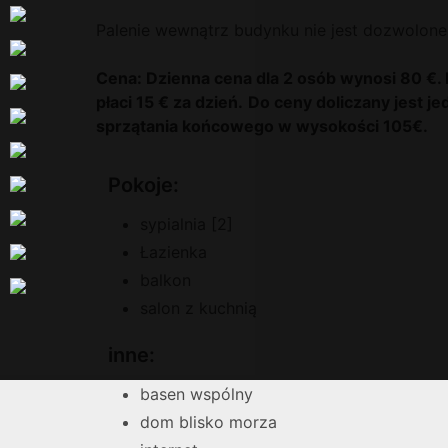
Palenie wewnątrz budynku nie jest dozwolone
Cena: Dzienna cena dla 2 osób wynosi 80 €
płaci 15 € za dzień.
Do ceny doliczany jest j
sprzątania końcowego w wysokości 105€.
Pokoje:
sypialnia [2]
Łazienka
balkon
salon z kuchnią
inne:
basen wspólny
dom blisko morza