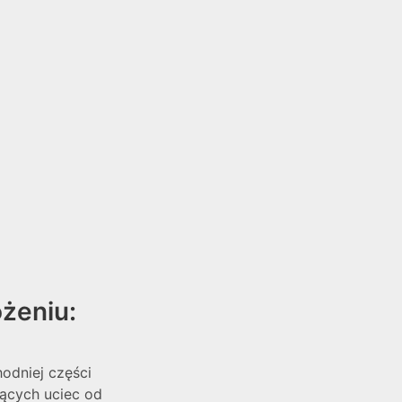
żeniu:
odniej części
cących uciec od