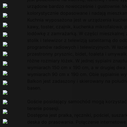
urządone bardzo nowocześnie i gustownie. Meb
kolorystycznie dopasowane i nadają mieszkan
Kuchnia wyposażona jest w urządzenia kuchenn
kawy, toster, czajnik, kuchenka mikrofalowa, p
lodówkę z zamrażarką. W części mieszkalnej 
stolik i telewizor z telewizją satelitarną do
programów radiowych i telewizyjnych. W łazie
przestronny prysznic, bidet, toaleta i umywalk
różne rozmiary łóżek. W jednej sypialni znajd
wymiarach 150 cm x 190 cm, a w drugiej dwa
wymiarach 90 cm x 190 cm. Obie sypialnie wy
Balkon jest zadaszony i skierowany na południ
basen.
Goście posidający samochód mogą korzystać 
terenie posesji.
Dostępna jest pralka, ręczniki, pościel, susza
deska do prasowania. Połączenie internetowe 