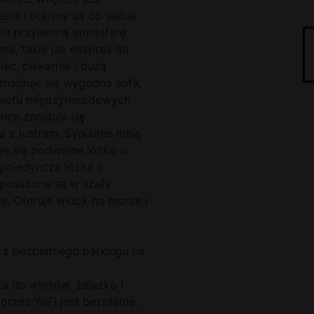
le i tkaniny są do siebie
iu przyjemną atmosferę.
e, takie jak ekspres do
iec, piekarnik i dużą
znajduje się wygodna sofa,
 odbioru międzynarodowych
nce znajduje się
a z lustrem. Sypialnie mają
uje się podwójne łóżko o
 pojedyncze łóżka o
posażone są w szafy.
e. Oferuje widok na morze i
z bezpłatnego parkingu na
rka do włosów, żelazko i
przez WiFi jest bezpłatne.