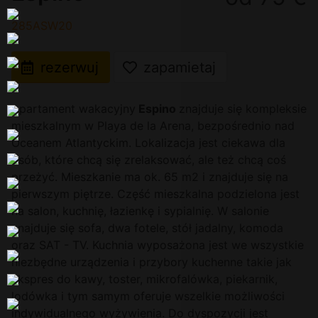
285ASW20
rezerwuj
zapamietaj
Apartament wakacyjny
Espino
znajduje się kompleksie
mieszkalnym w Playa de la Arena, bezpośrednio nad
Oceanem Atlantyckim. Lokalizacja jest ciekawa dla
osób, które chcą się zrelaksować, ale też chcą coś
przeżyć. Mieszkanie ma ok. 65 m2 i znajduje się na
pierwszym piętrze. Część mieszkalna podzielona jest
na salon, kuchnię, łazienkę i sypialnię. W salonie
znajduje się sofa, dwa fotele, stół jadalny, komoda
oraz SAT - TV. Kuchnia wyposażona jest we wszystkie
niezbędne urządzenia i przybory kuchenne takie jak
ekspres do kawy, toster, mikrofalówka, piekarnik,
lodówka i tym samym oferuje wszelkie możliwości
indywidualnego wyżywienia. Do dyspozycji jest