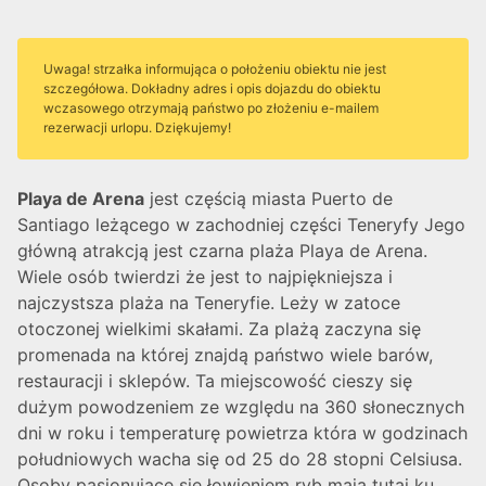
Uwaga! strzałka informująca o położeniu obiektu nie jest
szczegółowa. Dokładny adres i opis dojazdu do obiektu
wczasowego otrzymają państwo po złożeniu e-mailem
rezerwacji urlopu. Dziękujemy!
Playa de Arena
jest częścią miasta Puerto de
Santiago leżącego w zachodniej części Teneryfy Jego
główną atrakcją jest czarna plaża Playa de Arena.
Wiele osób twierdzi że jest to najpiękniejsza i
najczystsza plaża na Teneryfie. Leży w zatoce
otoczonej wielkimi skałami. Za plażą zaczyna się
promenada na której znajdą państwo wiele barów,
restauracji i sklepów. Ta miejscowość cieszy się
dużym powodzeniem ze względu na 360 słonecznych
dni w roku i temperaturę powietrza która w godzinach
południowych wacha się od 25 do 28 stopni Celsiusa.
Osoby pasjonujące się łowieniem ryb mają tutaj ku