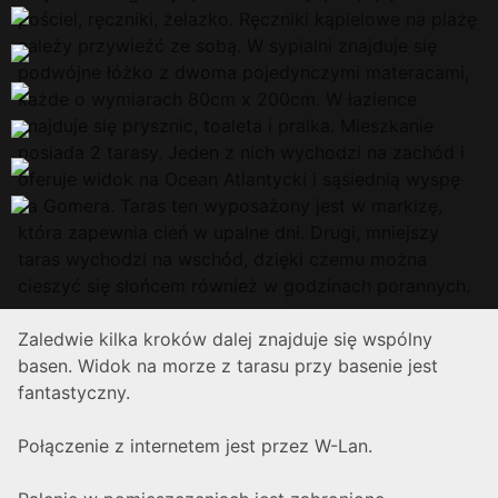
pościel, ręczniki, żelazko. Ręczniki kąpielowe na plażę
należy przywieźć ze sobą. W sypialni znajduje się
podwójne łóżko z dwoma pojedynczymi materacami,
każde o wymiarach 80cm x 200cm. W łazience
znajduje się prysznic, toaleta i pralka. Mieszkanie
posiada 2 tarasy. Jeden z nich wychodzi na zachód i
oferuje widok na Ocean Atlantycki i sąsiednią wyspę
La Gomera. Taras ten wyposażony jest w markizę,
która zapewnia cień w upalne dni. Drugi, mniejszy
taras wychodzi na wschód, dzięki czemu można
cieszyć się słońcem również w godzinach porannych.
Zaledwie kilka kroków dalej znajduje się wspólny
basen. Widok na morze z tarasu przy basenie jest
fantastyczny.
Połączenie z internetem jest przez W-Lan.