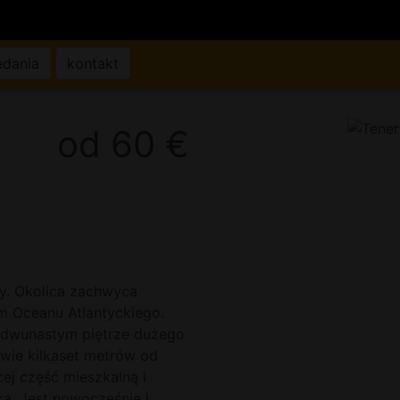
edania
kontakt
od 60 €
fy. Okolica zachwyca
m Oceanu Atlantyckiego.
a dwunastym piętrze dużego
wie kilkaset metrów od
ej część mieszkalną i
ką. Jest nowocześnie i