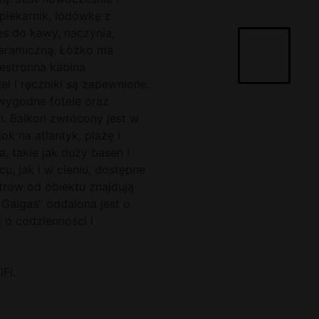
piekarnik, lodówkę z
res do kawy, naczynia,
ceramiczną. Łóżko ma
estronna kabina
el i ręczniki są zapewnione.
 wygodne fotele oraz
h. Balkon zwrócony jest w
ok na atlantyk, plażę i
, takie jak duży basen i
u, jak i w cieniu, dostępne
rów od obiektu znajdują
s Galgas” oddalona jest o
 o codzienności i
Fi.