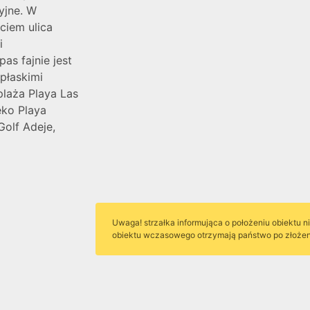
yjne. W
ciem ulica
i
as fajnie jest
płaskimi
plaża Playa Las
eko Playa
Golf Adeje,
Uwaga! strzałka informująca o położeniu obiektu n
obiektu wczasowego otrzymają państwo po złożeni