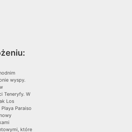
żeniu:
chodnim
onie wyspy.
ów
i Teneryfy. W
jak Los
. Playa Paraiso
 nowy
kami
ntowymi, które