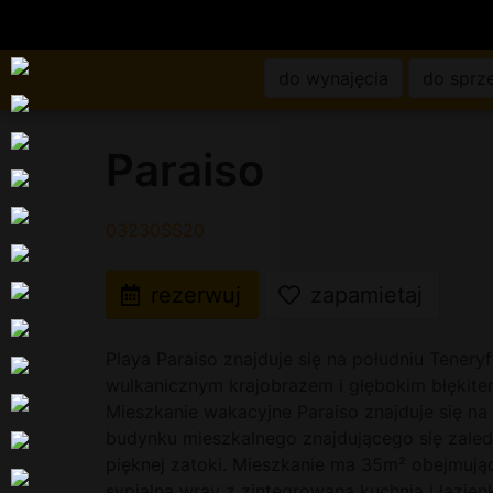
do wynajęcia
do sprz
Paraiso
03230SS20
rezerwuj
zapamietaj
Playa Paraiso znajduje się na południu Tenery
wulkanicznym krajobrazem i głębokim błękite
Mieszkanie wakacyjne Paraiso znajduje się n
budynku mieszkalnego znajdującego się zaled
pięknej zatoki. Mieszkanie ma 35m² obejmując
sypialną wray z zintegrowaną kuchnią i łazien