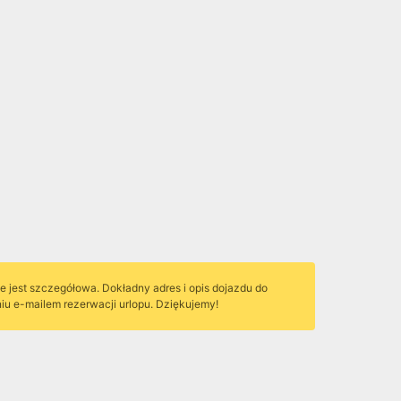
ie jest szczegółowa. Dokładny adres i opis dojazdu do
u e-mailem rezerwacji urlopu. Dziękujemy!