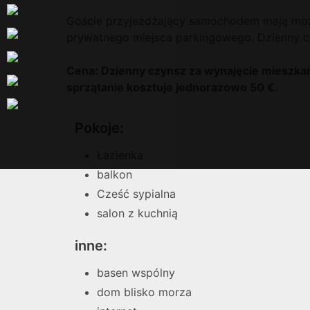
Goście przyjeżdżający samochodem mają moż
prywatnego miejsca parkingowego. Dzienny c
Cena: Dzienny czynsz za wynajęcie mieszka
sprzątanie kosztuje jednorazowo 50 €.
Pokoje:
Łazienka
balkon
Cześć sypialna
salon z kuchnią
inne:
basen wspólny
dom blisko morza