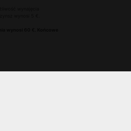
liwość wynajęcia
zynsz wynosi 5 €.
nia wynosi 60 €. Końcowe