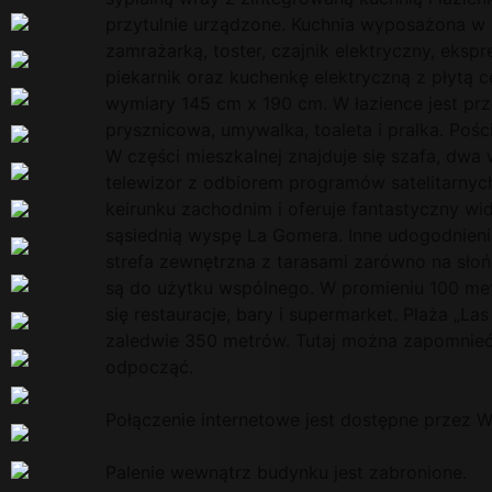
przytulnie urządzone. Kuchnia wyposażona w 
zamrażarką, toster, czajnik elektryczny, eksp
piekarnik oraz kuchenkę elektryczną z płytą 
wymiary 145 cm x 190 cm. W łazience jest prz
prysznicowa, umywalka, toaleta i pralka. Pości
W części mieszkalnej znajduje się szafa, dwa
telewizor z odbiorem programów satelitarnyc
keirunku zachodnim i oferuje fantastyczny wid
sąsiednią wyspę La Gomera. Inne udogodnienia
strefa zewnętrzna z tarasami zarówno na słońc
są do użytku wspólnego. W promieniu 100 met
się restauracje, bary i supermarket. Plaża „La
zaledwie 350 metrów. Tutaj można zapomnieć
odpocząć.
Połączenie internetowe jest dostępne przez Wi
Palenie wewnątrz budynku jest zabronione.