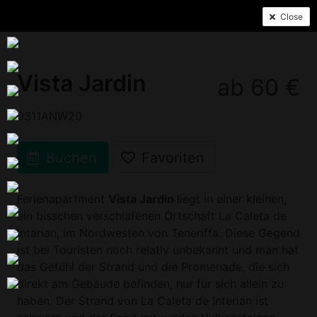
Close
Vista Jardin
ab 60 €
0311ANW20
Buchen
Favoriten
Ferienapartment
Vista Jardin
liegt in einer kleinen,
ein bisschen verschlafenen Ortschaft La Caleta de
Intarian, im Nordwesten von Teneriffa. Diese Gegend
ist bei Touristen noch relativ unbekannt und man hat
das Gefühl der Strand und die Promenade, die sich
direkt am Gebäude befinden, nur für sich allein zu
haben. Der Strand von La Caleta de Interian ist