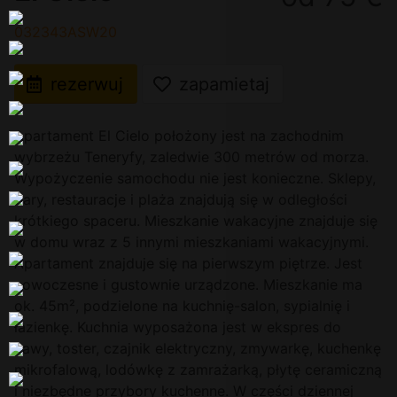
032343ASW20
rezerwuj
zapamietaj
Apartament El Cielo położony jest na zachodnim
wybrzeżu Teneryfy, zaledwie 300 metrów od morza.
Wypożyczenie samochodu nie jest konieczne. Sklepy,
bary, restauracje i plaża znajdują się w odległości
krótkiego spaceru. Mieszkanie wakacyjne znajduje się
w domu wraz z 5 innymi mieszkaniami wakacyjnymi.
Apartament znajduje się na pierwszym piętrze. Jest
nowoczesne i gustownie urządzone. Mieszkanie ma
ok. 45m², podzielone na kuchnię-salon, sypialnię i
łazienkę. Kuchnia wyposażona jest w ekspres do
kawy, toster, czajnik elektryczny, zmywarkę, kuchenkę
mikrofalową, lodówkę z zamrażarką, płytę ceramiczną
i niezbędne przybory kuchenne. W części dziennej