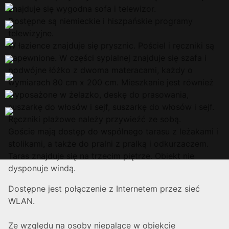
znajduje się wygodna sofa i telewizor.
Dostępne są niemieckie i hiszpańskie programy
telewizyjne.
W łazience znajduje się prysznic. Pościel i ręczniki są
zapewnione. W części sypialnej znajduje się szafa i
podwójne łóżko z dwoma materacami, każdy o
wymiarach 80 cm x 200 cm. Mieszkanie jest również
wyposażone w żelazko, deskę do prasowania,
suszarkę do włosów i sejf, suszarkę do włosów i sejf.
Ręczniki plażowe należy przywieźć ze sobą.
Goście mają dostęp do wspólnego tarasu z leżakami i
stolikami, a także do pralni z pralką i odkurzaczem.
Taras znajduje się na trzecim piętrze. Obiekt nie
dysponuje windą.
Dostępne jest połączenie z Internetem przez sieć
WLAN.
Ze względu na osoby niepalące w obiekcie