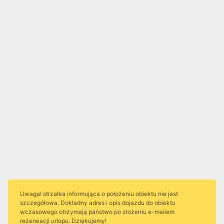
Uwaga! strzałka informująca o położeniu obiektu nie jest
szczegółowa. Dokładny adres i opis dojazdu do obiektu
wczasowego otrzymają państwo po złożeniu e-mailem
rezerwacji urlopu. Dziękujemy!