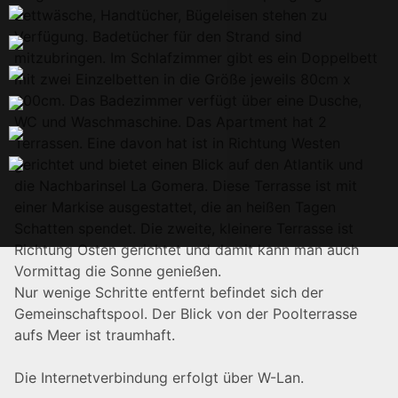
Bettwäsche, Handtücher, Bügeleisen stehen zu
Verfügung. Badetücher für den Strand sind
mitzubringen. Im Schlafzimmer gibt es ein Doppelbett
mit zwei Einzelbetten in die Größe jeweils 80cm x
200cm. Das Badezimmer verfügt über eine Dusche,
WC und Waschmaschine. Das Apartment hat 2
Terrassen. Eine davon hat ist in Richtung Westen
gerichtet und bietet einen Blick auf den Atlantik und
die Nachbarinsel La Gomera. Diese Terrasse ist mit
einer Markise ausgestattet, die an heißen Tagen
Schatten spendet. Die zweite, kleinere Terrasse ist
Richtung Osten gerichtet und damit kann man auch
Vormittag die Sonne genießen.
Nur wenige Schritte entfernt befindet sich der
Gemeinschaftspool. Der Blick von der Poolterrasse
aufs Meer ist traumhaft.
Die Internetverbindung erfolgt über W-Lan.