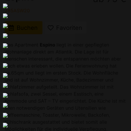
285ASW20
Buchen
Favoriten
Das Apartment
Espino
liegt in einer gepflegten
Wohnanlage direkt am Atlantik. Die Lage ist für
Menschen interessant, die entspannen möchten aber
auch etwas erleben wollen. Die Ferienwohnung hat
ca.65qm und liegt im ersten Stock. Die Wohnfläche
und ist auf Wohnzimmer, Küche, Badezimmer und
Schlafzimmer aufgeteilt. Das Wohnzimmer ist mit
Schlafsofa, zwei Sessel, einem Esstisch, eine
Kommode und SAT – TV eingerichtet. Die Küche ist mit
allen notwendigen Geräten und Utensilien wie
Kaffeemaschine, Toaster, Mikrowelle, Backofen,
Kühlschrank ausgestattet und bietet somit alle
Möglichkeiten für die individuelle Verpflegung.